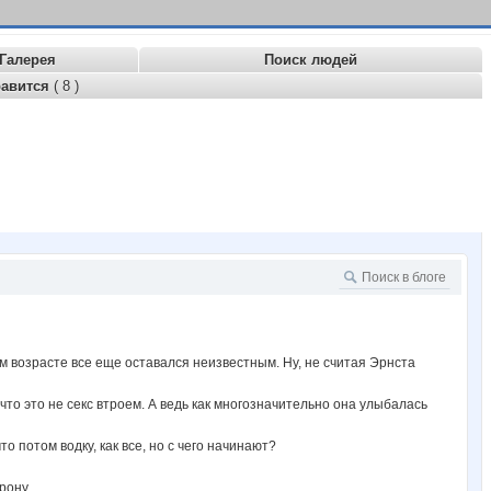
Галерея
Поиск людей
равится
( 8 )
м возрасте все еще оставался неизвестным. Ну, не считая Эрнста
 что это не секс втроем. А ведь как многозначительно она улыбалась
о потом водку, как все, но с чего начинают?
рону.