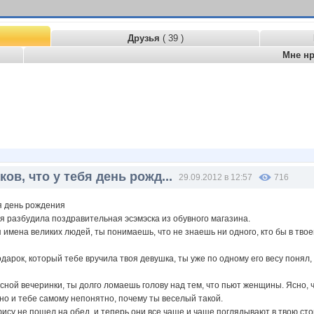
Друзья
( 39 )
Мне н
ков, что у тебя день рожд...
29.09.2012 в 12:57
716
бя день рождения
ебя разбудила поздравительная эсэмэска из обувного магазина.
имена великих людей, ты понимаешь, что не знаешь ни одного, кто бы в твое
одарок, который тебе вручила твоя девушка, ты уже по одному его весу понял,
сной вечеринки, ты долго ломаешь голову над тем, что пьют женщины. Ясно, чт
 но и тебе самому непонятно, почему ты веселый такой.
офису не пошел на обед, и теперь они все чаще и чаще поглядывают в твою сто