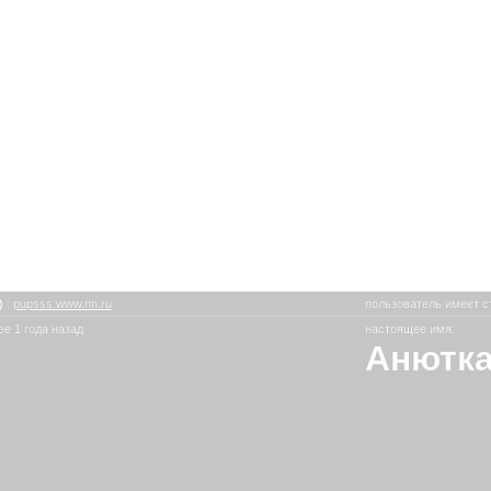
)
:
pupsss.www.nn.ru
пользователь имеет с
е 1 года назад
настоящее имя:
Анютка