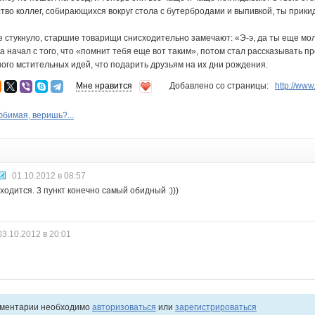
тво коллег, собирающихся вокруг стола с бутербродами и выпивкой, ты прикид
бе стукнуло, старшие товарищи снисходительно замечают: «Э-э, да ты еще мо
 начал с того, что «помнит тебя еще вот таким», потом стал рассказывать про 
ного мстительных идей, что подарить друзьям на их дни рождения.
Мне нравится
Добавлено со страницы:
http://ww
юбимая, веришь?...
01.10.2012 в 08:57
сходится. 3 пункт конечно самый обидный :)))
03.10.2012 в 20:01
мментарии необходимо
авторизоваться
или
зарегистрироваться