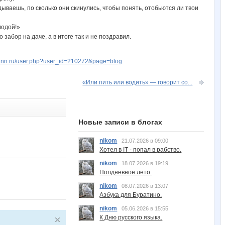
ываешь, по сколько они скинулись, чтобы понять, отобьются ли твои
лодой!»
забор на даче, а в итоге так и не поздравил.
w.nn.ru/user.php?user_id=210272&page=blog
«Или пить или водить» — говорит со...
Новые записи в блогах
nikom
21.07.2026 в 09:00
Хотел в IT - попал в рабство.
nikom
18.07.2026 в 19:19
Полдневное лето.
nikom
08.07.2026 в 13:07
Азбука для Буратино.
nikom
05.06.2026 в 15:55
К Дню русского языка.