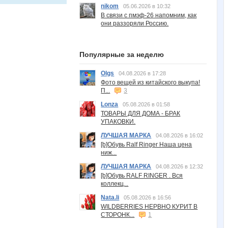
nikom
05.06.2026 в 10:32
В связи с пмэф-26 напомним, как
они раззоряли Россию.
Популярные за неделю
Olgs
04.08.2026 в 17:28
Фото вещей из китайского выкупа!
П...
3
Lonza
05.08.2026 в 01:58
ТОВАРЫ ДЛЯ ДОМА - БРАК
УПАКОВКИ.
ЛУЧШАЯ МАРКА
04.08.2026 в 16:02
[b]Обувь Ralf Ringer Наша цена
ниж...
ЛУЧШАЯ МАРКА
04.08.2026 в 12:32
[b]Обувь RALF RINGER . Вся
коллекц...
Nata.li
05.08.2026 в 16:56
WILDBERRIES НЕРВНО КУРИТ В
СТОРОНК...
1