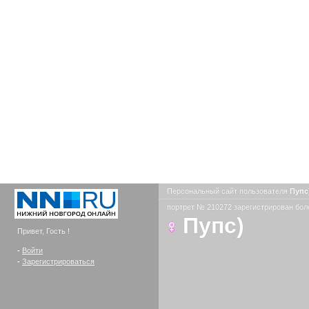
Персональный сайт пользователя
Пупс
портрет № 210272 зарегистрирован боле
Пупс)
Привет, Гость !
-
Войти
-
Зарегистрироваться