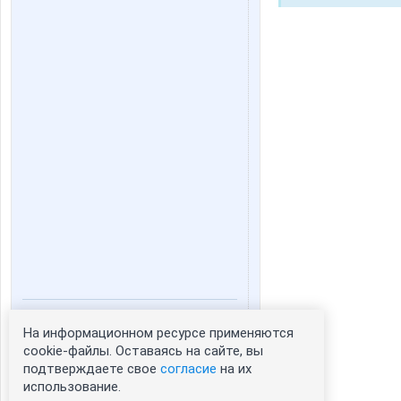
На информационном ресурсе применяются
Статистика портрета:
cookie-файлы. Оставаясь на сайте, вы
сейчас просматривают портрет - 0
подтверждаете свое
согласие
на их
зарегистрированные пользователи
использование.
посетившие портрет за 7 дней - 0