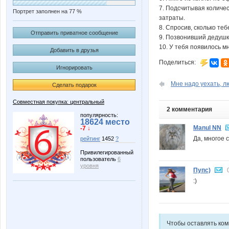
7. Подсчитывая количес
Портрет заполнен на 77 %
затраты.
8. Спросив, сколько те
Отправить приватное сообщение
9. Позвонивший дедушка
10. У тебя появилось м
Добавить в друзья
Поделиться:
Игнорировать
Мне надо уехать, л
Сделать подарок
Совместная покупка: центральный
2 комментария
популярность:
18624 место
Manul NN
-7 ↓
Да, многое 
рейтинг
1452
?
Привилегированный
пользователь
6
уровня
Пупс)
:)
Чтобы оставлять ко