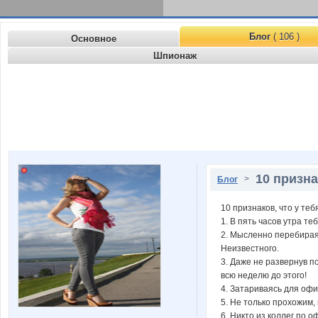
Блог
( 106 )
Основное
Шпионаж
10 призна
>
Блог
10 признаков, что у те
1. В пять часов утра т
2. Мысленно перебирая 
Неизвестного.
3. Даже не развернув п
всю неделю до этого!
4. Затариваясь для офи
5. Не только прохожим,
6. Никто из коллег по 