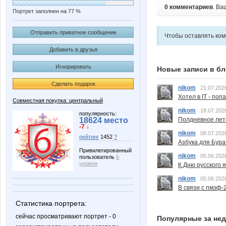
0 комментариев
. Ва
Портрет заполнен на 77 %
Отправить приватное сообщение
Чтобы оставлять ко
Добавить в друзья
Игнорировать
Новые записи в бл
Сделать подарок
nikom
21.07.202
Хотел в IT - поп
Совместная покупка: центральный
nikom
18.07.202
популярность:
Полдневное лет
18624 место
-7 ↓
nikom
08.07.202
рейтинг
1452
?
Азбука для Бура
Привилегированный
nikom
05.06.202
пользователь
6
уровня
К Дню русского 
nikom
05.06.202
В связи с пмэф-
Статистика портрета:
сейчас просматривают портрет - 0
Популярные за не