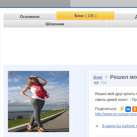
Блог
( 106 )
Основное
Шпионаж
Решил мой
>
Блог
754
Решил мой друг купить п
сквозь дикий хохот: - П
Поделиться:
http://www.nn.ru/user.
В каком бы районе т