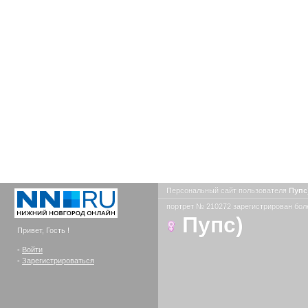
Персональный сайт пользователя
Пупс
портрет № 210272 зарегистрирован боле
Пупс)
Привет, Гость !
-
Войти
-
Зарегистрироваться