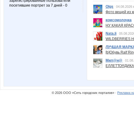
зарегистрированные пользователи
посетившие портрет за 7 дней - 0
Olgs
04.08.2026 
Фото вещей из ки
комсомолочка
НУ КАКАЯ КРАСОТ
Nata.li
05.08.202
WILDBERRIES Н
ЛУЧШАЯ МАРК
[b]Обувь Ralf Ri
Мил@н@
01.08
ЕЛЛЕТТО!!!ДИК
© 2026 ООО «Сеть городских порталов» ·
Реклама н